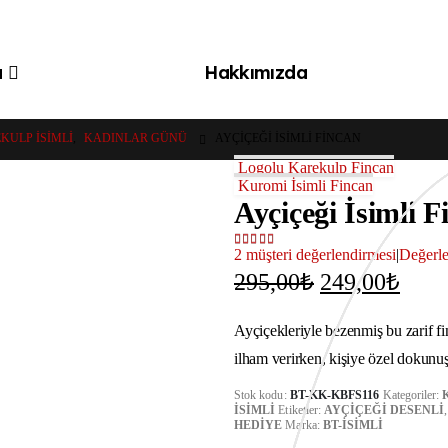
a
Hakkımızda
KULP İSIMLI
,
KADINLAR GÜNÜ
AYÇIÇEĞI İSIMLI FINCAN
Logolu Karekulp Fincan
Kuromi İsimli Fincan
Ayçiçeği İsimli F
2
müşteri değerlendirmesi
|
Değerl
5.00
out of 5
Orijinal
Şu
295,00
₺
249,00
₺
fiyat:
anda
fiyat
Ayçiçekleriyle bezenmiş bu zarif fi
295,00₺.
249,
ilham verirken, kişiye özel dokunuş
Stok kodu:
BT-KK-KBFS116
Kategoriler:
İSIMLI
Etiketler:
AYÇIÇEĞI DESENLI
HEDIYE
Marka:
BT-İSIMLI