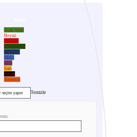
Renk
Açık Yeşil
Beyaz
Kırmızı
Koyu Yeşil
Lacivert
Mavi
Mor
Sarı
Siyah
Turuncu
Temizle
riniz.