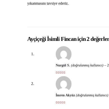
yıkanmasını tavsiye ederiz.
Ayçiçeği İsimli Fincan
için 2 değerl
Nurgül S.
(doğrulanmış kullanıcı)
–
2
5 üzerinden
5
İmren Akyüz
(doğrulanmış kullanıcı)
5 üzerinden
5