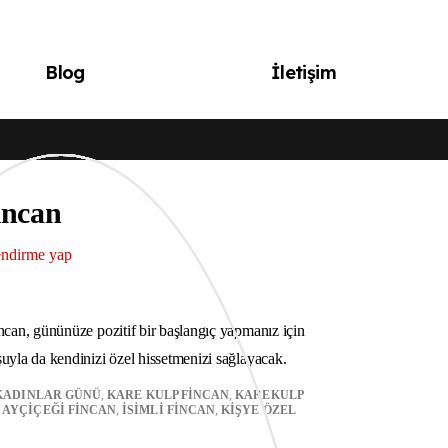
Blog
İletişim
incan
endirme yap
ki
:
ncan, gününüze pozitif bir başlangıç yapmanız için
00₺.
uyla da kendinizi özel hissetmenizi sağlayacak.
KADINLAR GÜNÜ
,
KARE KULP FINCAN
,
KAREKULP
,
AYÇIÇEĞI FINCAN
,
İSIMLI FINCAN
,
KIŞYE ÖZEL