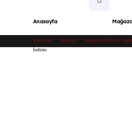
Anasayfa
Mağaz
ANASAYFA
MAĞAZA
KARE KULP FINCAN
,
KARE
İndirim