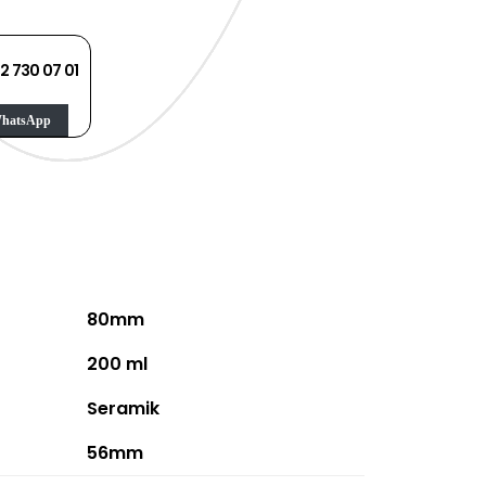
2 730 07 01
hatsApp
80mm
200 ml
Seramik
56mm