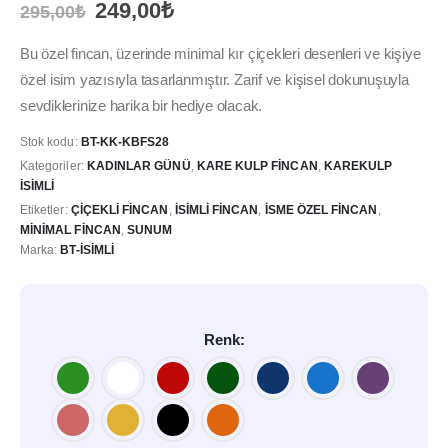
Orijinal
Şu
249,00
₺
295,00
₺
fiyat:
andaki
295,00₺.
fiyat:
Bu özel fincan, üzerinde minimal kır çiçekleri desenleri ve kişiye
249,00₺.
özel isim yazısıyla tasarlanmıştır. Zarif ve kişisel dokunuşuyla
sevdiklerinize harika bir hediye olacak.
Stok kodu:
BT-KK-KBFS28
Kategoriler:
KADINLAR GÜNÜ
,
KARE KULP FINCAN
,
KAREKULP
İSIMLI
Etiketler:
ÇIÇEKLI FINCAN
,
İSIMLI FINCAN
,
İSME ÖZEL FINCAN
,
MINIMAL FINCAN
,
SUNUM
Marka:
BT-İSIMLI
Renk