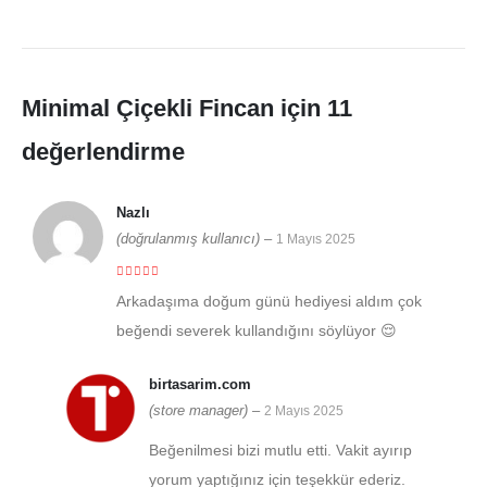
Minimal Çiçekli Fincan
için 11
değerlendirme
Nazlı
(doğrulanmış kullanıcı)
–
1 Mayıs 2025
5 üzerinden
5
Arkadaşıma doğum günü hediyesi aldım çok
beğendi severek kullandığını söylüyor 😌
birtasarim.com
(store manager)
–
2 Mayıs 2025
Beğenilmesi bizi mutlu etti. Vakit ayırıp
yorum yaptığınız için teşekkür ederiz.