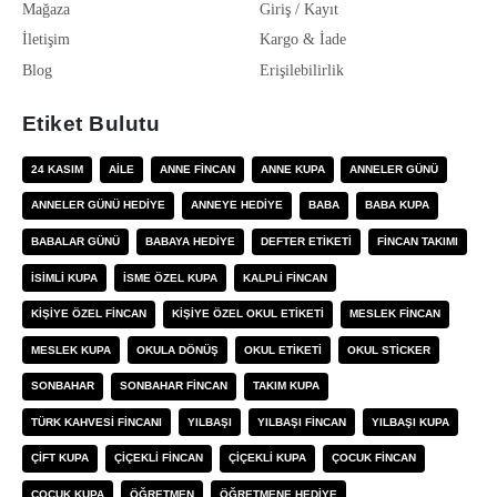
Mağaza
Giriş / Kayıt
İletişim
Kargo & İade
Blog
Erişilebilirlik
Etiket Bulutu
24 KASIM
AILE
ANNE FINCAN
ANNE KUPA
ANNELER GÜNÜ
ANNELER GÜNÜ HEDIYE
ANNEYE HEDIYE
BABA
BABA KUPA
BABALAR GÜNÜ
BABAYA HEDIYE
DEFTER ETIKETI
FINCAN TAKIMI
ISIMLI KUPA
ISME ÖZEL KUPA
KALPLI FINCAN
KIŞIYE ÖZEL FINCAN
KIŞIYE ÖZEL OKUL ETIKETI
MESLEK FINCAN
MESLEK KUPA
OKULA DÖNÜŞ
OKUL ETIKETI
OKUL STICKER
SONBAHAR
SONBAHAR FINCAN
TAKIM KUPA
TÜRK KAHVESI FINCANI
YILBAŞI
YILBAŞI FINCAN
YILBAŞI KUPA
ÇIFT KUPA
ÇIÇEKLI FINCAN
ÇIÇEKLI KUPA
ÇOCUK FINCAN
ÇOCUK KUPA
ÖĞRETMEN
ÖĞRETMENE HEDIYE