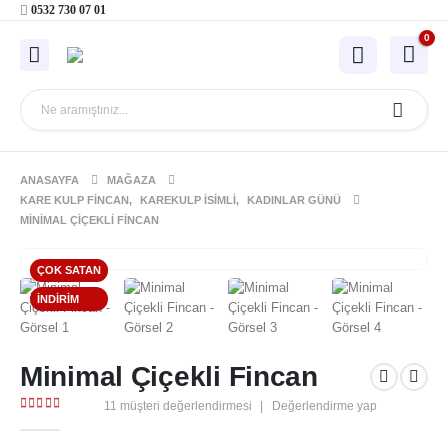
0532 730 07 01
0
ANASAYFA
MAĞAZA
KARE KULP FINCAN
,
KAREKULP İSIMLI
,
KADINLAR GÜNÜ
MINIMAL ÇIÇEKLI FINCAN
ÇOK SATAN
İNDIRIM
Minimal Çiçekli Fincan
11
müşteri değerlendirmesi
|
Değerlendirme yap
4.64
out of 5