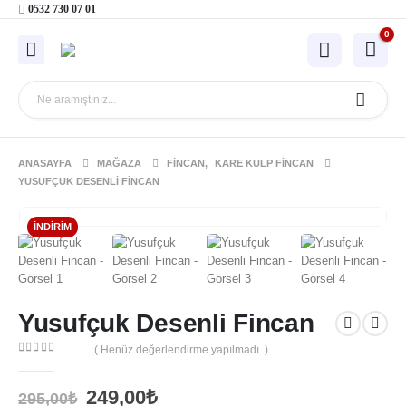
0532 730 07 01
0
ANASAYFA
MAĞAZA
FINCAN
,
KARE KULP FINCAN
YUSUFÇUK DESENLI FINCAN
İNDIRIM
Yusufçuk Desenli Fincan
( Henüz değerlendirme yapılmadı. )
0
out of 5
Orijinal
Şu
249,00
₺
295,00
₺