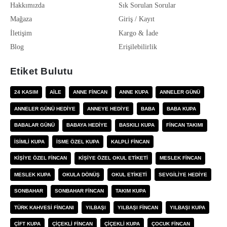
Hakkımızda
Sık Sorulan Sorular
Mağaza
Giriş / Kayıt
İletişim
Kargo & İade
Blog
Erişilebilirlik
Etiket Bulutu
24 KASIM
AILE
ANNE FINCAN
ANNE KUPA
ANNELER GÜNÜ
ANNELER GÜNÜ HEDIYE
ANNEYE HEDIYE
BABA
BABA KUPA
BABALAR GÜNÜ
BABAYA HEDIYE
BASKILI KUPA
FINCAN TAKIMI
ISIMLI KUPA
ISME ÖZEL KUPA
KALPLI FINCAN
KIŞIYE ÖZEL FINCAN
KIŞIYE ÖZEL OKUL ETIKETI
MESLEK FINCAN
MESLEK KUPA
OKULA DÖNÜŞ
OKUL ETIKETI
SEVGILIYE HEDIYE
SONBAHAR
SONBAHAR FINCAN
TAKIM KUPA
TÜRK KAHVESI FINCANI
YILBAŞI
YILBAŞI FINCAN
YILBAŞI KUPA
ÇIFT KUPA
ÇIÇEKLI FINCAN
ÇIÇEKLI KUPA
ÇOCUK FINCAN