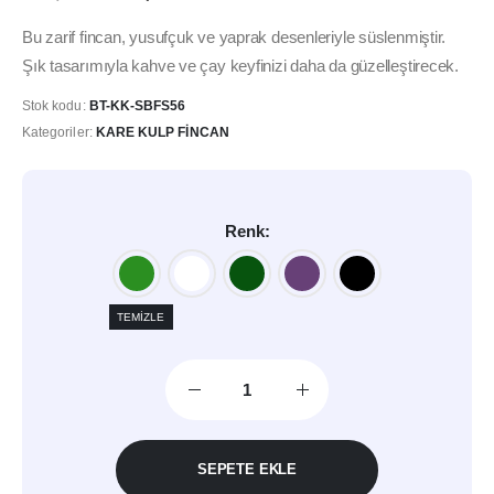
fiyat:
andaki
295,00₺.
fiyat:
Bu zarif fincan, yusufçuk ve yaprak desenleriyle süslenmiştir.
249,00₺.
Şık tasarımıyla kahve ve çay keyfinizi daha da güzelleştirecek.
Stok kodu:
BT-KK-SBFS56
Kategoriler:
KARE KULP FINCAN
Renk
TEMIZLE
SEPETE EKLE