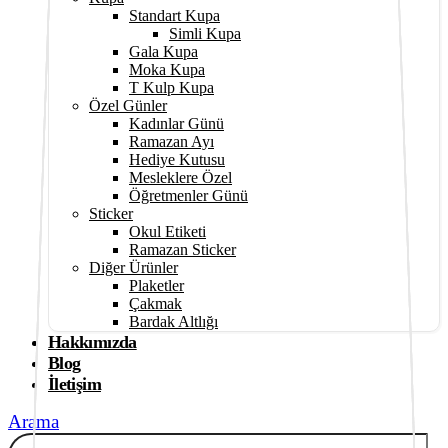
Standart Kupa
Simli Kupa
Gala Kupa
Moka Kupa
T Kulp Kupa
Özel Günler
Kadınlar Günü
Ramazan Ayı
Hediye Kutusu
Mesleklere Özel
Öğretmenler Günü
Sticker
Okul Etiketi
Ramazan Sticker
Diğer Ürünler
Plaketler
Çakmak
Bardak Altlığı
Hakkımızda
Blog
İletişim
Arama