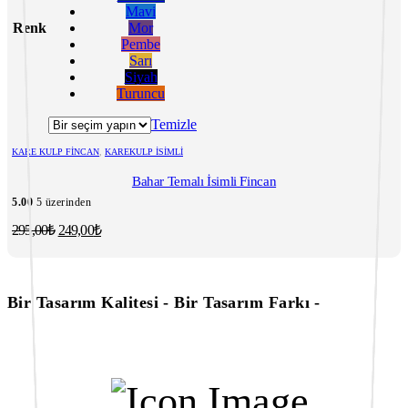
var.
Mavi
Seçenekler
Renk
Mor
ürün
Pembe
sayfasından
Sarı
seçilebilir
Siyah
Turuncu
Temizle
KARE KULP FINCAN
,
KAREKULP İSIMLI
Bahar Temalı İsimli Fincan
5.00
5 üzerinden
Orijinal
Şu
295,00
₺
249,00
₺
fiyat:
andaki
fiyat:
295,00₺.
249,00₺.
Bir Tasarım Kalitesi - Bir Tasarım Farkı -