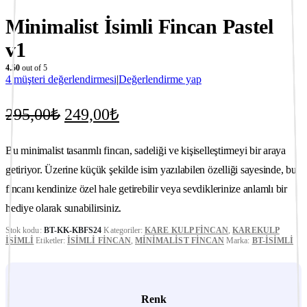
Minimalist İsimli Fincan Pastel
v1
4.50
out of 5
4
müşteri değerlendirmesi
|
Değerlendirme yap
Orijinal
Şu
295,00
₺
249,00
₺
fiyat:
andaki
fiyat:
295,00₺.
Bu minimalist tasarımlı fincan, sadeliği ve kişiselleştirmeyi bir araya
249,00₺.
getiriyor. Üzerine küçük şekilde isim yazılabilen özelliği sayesinde, bu
fincanı kendinize özel hale getirebilir veya sevdiklerinize anlamlı bir
hediye olarak sunabilirsiniz.
Stok kodu:
BT-KK-KBFS24
Kategoriler:
KARE KULP FINCAN
,
KAREKULP
İSIMLI
Etiketler:
İSIMLI FINCAN
,
MINIMALIST FINCAN
Marka:
BT-İSIMLI
Renk