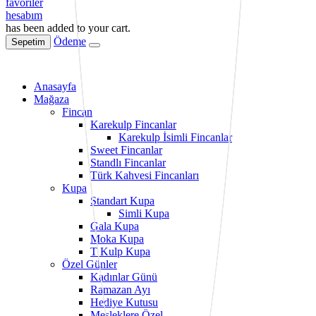
favoriler
hesabım
has been added to your cart.
Ödeme
Sepetim
Anasayfa
Mağaza
Fincan
Karekulp Fincanlar
Karekulp İsimli Fincanlar
Sweet Fincanlar
Standlı Fincanlar
Türk Kahvesi Fincanları
Kupa
Standart Kupa
Simli Kupa
Gala Kupa
Moka Kupa
T Kulp Kupa
Özel Günler
Kadınlar Günü
Ramazan Ayı
Hediye Kutusu
Mesleklere Özel