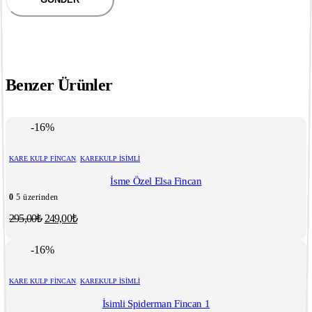
Benzer Ürünler
-16%
KARE KULP FINCAN
,
KAREKULP İSIMLI
İsme Özel Elsa Fincan
0
5 üzerinden
Orijinal
Şu
295,00
₺
249,00
₺
fiyat:
andaki
fiyat:
295,00₺.
-16%
249,00₺.
KARE KULP FINCAN
,
KAREKULP İSIMLI
İsimli Spiderman Fincan 1