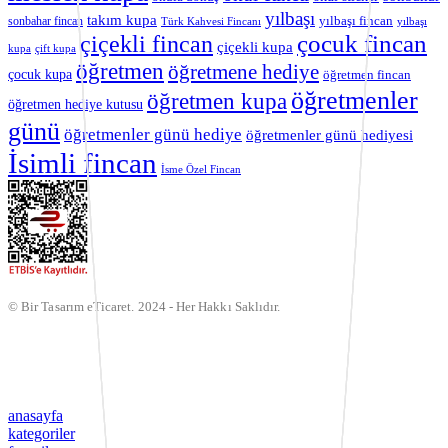
yılbaşı
takım kupa
yılbaşı fincan
sonbahar fincan
Türk Kahvesi Fincanı
yılbaşı
çocuk fincan
çiçekli fincan
çiçekli kupa
kupa
çift kupa
öğretmen
öğretmene hediye
çocuk kupa
öğretmen fincan
öğretmenler
öğretmen kupa
öğretmen hediye kutusu
günü
öğretmenler günü hediye
öğretmenler günü hediyesi
İsimli fincan
İsme Özel Fincan
© Bir Tasarım eTicaret. 2024 - Her Hakkı Saklıdır.
anasayfa
kategoriler