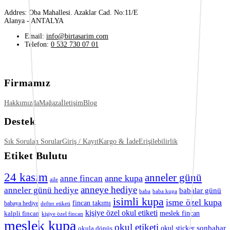
Addres: Oba Mahallesi. Azaklar Cad. No:11/E
Alanya - ANTALYA
Email:
info@birtasarim.com
Telefon:
0 532 730 07 01
Firmamız
Hakkımızda
Mağaza
İletişim
Blog
Destek
Sık Sorulan Sorular
Giriş / Kayıt
Kargo & İade
Erişilebilirlik
Etiket Bulutu
24 kasım
anneler günü
anne kupa
anne fincan
aile
anneye hediye
anneler günü hediye
babalar günü
baba
baba kupa
isimli kupa
isme özel kupa
fincan takımı
babaya hediye
defter etiketi
kişiye özel okul etiketi
kalpli fincan
meslek fincan
kişiye özel fincan
meslek kupa
okul etiketi
okul sticker
sonbahar
okula dönüş