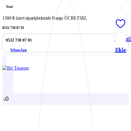
Yeni
1500 ₺ üzeri siparişlerinizde Kargo ÜCRETSİZ.
0532 730 07 01
Favori
Favori
Favori
Favori
Favori
0532 730 07 01
Ekle
Ekle
Ekle
Ekle
Ekle
WhatsApp
0
0