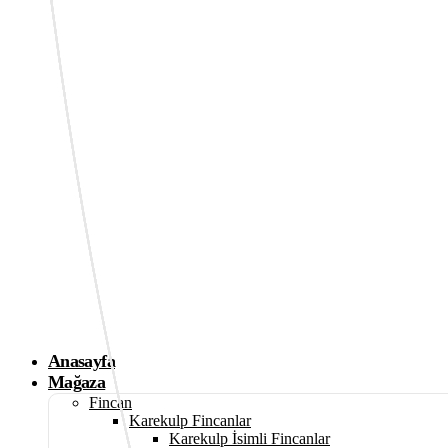
Anasayfa
Mağaza
Fincan
Karekulp Fincanlar
Karekulp İsimli Fincanlar