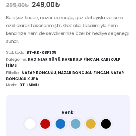
Orijinal
Şu
249,00
₺
295,00
₺
fiyat:
andaki
295,00₺.
fiyat:
Bu eşsiz fincan, nazar boncuğu, göz detayıyla ve isme
249,00₺.
özel olarak tasarlanmıştır. Göz alıcı tasarımıyla hem
kendinize hem de sevdiklerinize özel bir hediye seçeneği
sunar.
Stok kodu:
BT-KK-KBFS35
Kategoriler:
KADINLAR GÜNÜ
,
KARE KULP FINCAN
,
KAREKULP
İSIMLI
Etiketler:
NAZAR BONCUĞU
,
NAZAR BONCUĞU FINCAN
,
NAZAR
BONCUĞU KUPA
Marka:
BT-İSIMLI
Renk