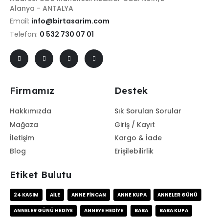
Alanya - ANTALYA
Email:
info@birtasarim.com
Telefon:
0 532 730 07 01
Firmamız
Destek
Hakkımızda
Sık Sorulan Sorular
Mağaza
Giriş / Kayıt
İletişim
Kargo & İade
Blog
Erişilebilirlik
Etiket Bulutu
24 KASIM
AILE
ANNE FINCAN
ANNE KUPA
ANNELER GÜNÜ
ANNELER GÜNÜ HEDIYE
ANNEYE HEDIYE
BABA
BABA KUPA