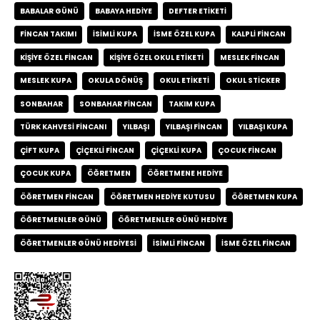
BABALAR GÜNÜ
BABAYA HEDIYE
DEFTER ETIKETI
FINCAN TAKIMI
ISIMLI KUPA
ISME ÖZEL KUPA
KALPLI FINCAN
KIŞIYE ÖZEL FINCAN
KIŞIYE ÖZEL OKUL ETIKETI
MESLEK FINCAN
MESLEK KUPA
OKULA DÖNÜŞ
OKUL ETIKETI
OKUL STICKER
SONBAHAR
SONBAHAR FINCAN
TAKIM KUPA
TÜRK KAHVESI FINCANI
YILBAŞI
YILBAŞI FINCAN
YILBAŞI KUPA
ÇIFT KUPA
ÇIÇEKLI FINCAN
ÇIÇEKLI KUPA
ÇOCUK FINCAN
ÇOCUK KUPA
ÖĞRETMEN
ÖĞRETMENE HEDIYE
ÖĞRETMEN FINCAN
ÖĞRETMEN HEDIYE KUTUSU
ÖĞRETMEN KUPA
ÖĞRETMENLER GÜNÜ
ÖĞRETMENLER GÜNÜ HEDIYE
ÖĞRETMENLER GÜNÜ HEDIYESI
İSIMLI FINCAN
İSME ÖZEL FINCAN