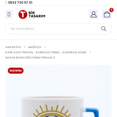
0532 730 07 01
0
ANASAYFA
MAĞAZA
KARE KULP FINCAN
,
KAREKULP İSIMLI
,
KADINLAR GÜNÜ
NAZAR BONCUĞU İSIMLI FINCAN 2
İNDIRIM