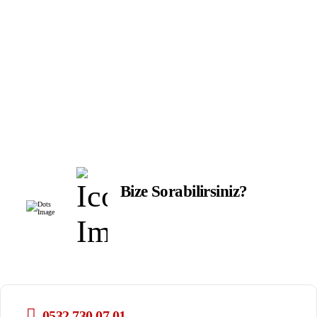
BIR TASARIM KALITESI - BIR TASARIM FARKI -
Bize Sorabilirsiniz?
Ürünlerimizle ilgili aklınıza takılanları bize
sorabilirsiniz.
0532 730 07 01