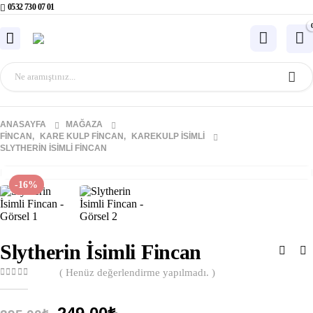
0532 730 07 01
ANASAYFA
MAĞAZA
FINCAN
,
KARE KULP FINCAN
,
KAREKULP İSIMLI
SLYTHERIN İSIMLI FINCAN
-16%
Slytherin İsimli Fincan
( Henüz değerlendirme yapılmadı. )
0
out of 5
Orijinal
Şu