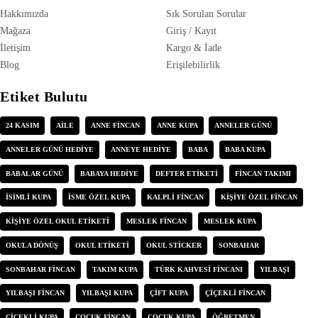
Hakkımızda
Sık Sorulan Sorular
Mağaza
Giriş / Kayıt
İletişim
Kargo & İade
Blog
Erişilebilirlik
Etiket Bulutu
24 KASIM
AILE
ANNE FINCAN
ANNE KUPA
ANNELER GÜNÜ
ANNELER GÜNÜ HEDIYE
ANNEYE HEDIYE
BABA
BABA KUPA
BABALAR GÜNÜ
BABAYA HEDIYE
DEFTER ETIKETI
FINCAN TAKIMI
ISIMLI KUPA
ISME ÖZEL KUPA
KALPLI FINCAN
KIŞIYE ÖZEL FINCAN
KIŞIYE ÖZEL OKUL ETIKETI
MESLEK FINCAN
MESLEK KUPA
OKULA DÖNÜŞ
OKUL ETIKETI
OKUL STICKER
SONBAHAR
SONBAHAR FINCAN
TAKIM KUPA
TÜRK KAHVESI FINCANI
YILBAŞI
YILBAŞI FINCAN
YILBAŞI KUPA
ÇIFT KUPA
ÇIÇEKLI FINCAN
ÇIÇEKLI KUPA
ÇOCUK FINCAN
ÇOCUK KUPA
ÖĞRETMEN