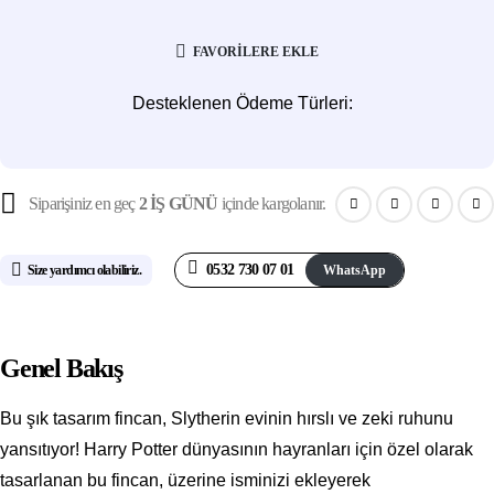
FAVORILERE EKLE
Desteklenen Ödeme Türleri:
Siparişiniz en geç
2 İŞ GÜNÜ
içinde kargolanır.
0532 730 07 01
WhatsApp
Size yardımcı olabiliriz.
Genel Bakış
Bu şık tasarım fincan, Slytherin evinin hırslı ve zeki ruhunu
yansıtıyor! Harry Potter dünyasının hayranları için özel olarak
tasarlanan bu fincan, üzerine isminizi ekleyerek