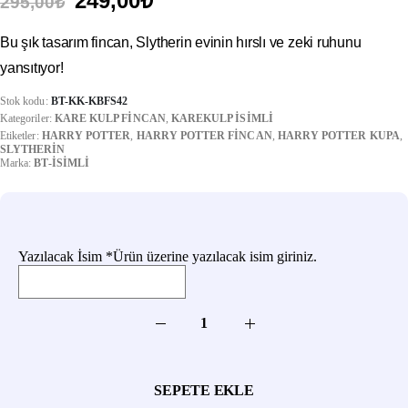
249,00
₺
295,00
₺
fiyat:
andaki
295,00₺.
fiyat:
Bu şık tasarım fincan, Slytherin evinin hırslı ve zeki ruhunu
249,00₺.
yansıtıyor!
Stok kodu:
BT-KK-KBFS42
Kategoriler:
KARE KULP FINCAN
,
KAREKULP İSIMLI
Etiketler:
HARRY POTTER
,
HARRY POTTER FINCAN
,
HARRY POTTER KUPA
,
SLYTHERIN
Marka:
BT-İSIMLI
Yazılacak İsim
*
Ürün üzerine yazılacak isim giriniz.
SEPETE EKLE